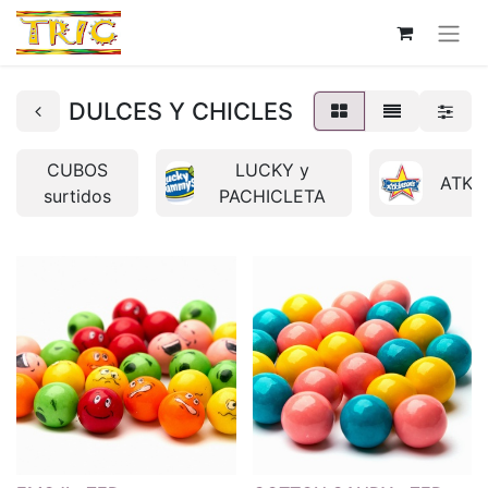
DULCES Y CHICLES
CUBOS
LUCKY y
ATKI
surtidos
PACHICLETA