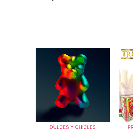
DULCES Y CHICLES
P