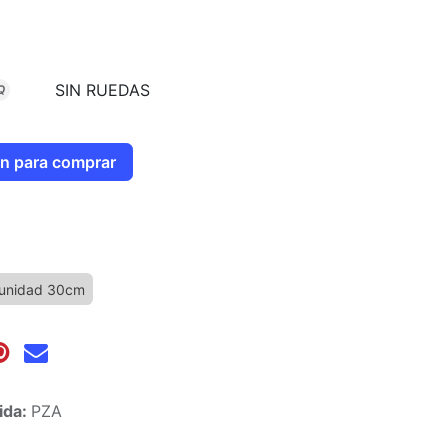
SIN RUEDAS
Q
ión para comprar
funidad 30cm
ida:
PZA